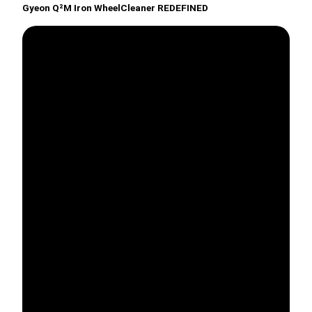
Gyeon Q²M Iron WheelCleaner REDEFINED