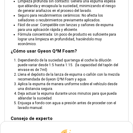
Limpieza profunda sin contacto: Genera una espuma espesa
que ablanda y encapsula la suciedad, minimizando el riesgo
de generar arañazos en el proceso del lavado.
Seguro para recubrimientos cerámicos: No afecta los
selladores o recubrimientos previamente aplicados.
Fácil de usar: Compatible con lanzas y cañones de espuma
para una aplicación rápida y eficiente.
Fórmula concentrada: Un poco de producto es suficiente para
lograr una limpieza en profundidad, haciéndolo muy
económico.
¿Cómo usar Gyeon Q²M Foam?
Dependiendo de la suciedad que tenga el coche la dilución
puede variar desde 1:5 hasta 1:15. (la capacidad del tapón del
envase es de 7ml)
Llena el depósito de la lanza de espuma o cañón con la mezcla
recomendada de Gyeon Q²M Foam y agua.
Aplica la espuma de manera uniforme sobre el vehículo desde
una distancia segura.
Deja actuar la espuma durante unos minutos para que pueda
ablandar la suciedad.
Enjuaga a fondo con agua a presión antes de proceder con el
lavado manual.
Consejo de experto
Para obtener los mejores resultados, sigue el proceso de lavado con
un champú de pH neutro, como Gyeon Q²M Bathe, para eliminar