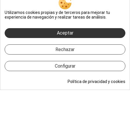
cualquier resto de suciedad y garantizar un acabado impecable.
Utilizamos cookies propias y de terceros para mejorar tu
experiencia de navegación y realizar tareas de análisis.
Los clientes que compraron este producto también han comprado:
Aceptar
Rechazar
Añadir al carrito
Configurar
Política de privacidad y cookies
Menú
Inicio
Usuario
Carrito
Calculadora
Contacto
Accesorios llantas y neumáticos
Plásticos exteriores y gomas
Aplicador de acondicionador de
Gyeon Q² Trim EVO - Coating
neumáticos
Cerámico para Plásticos y Faros
(1)
(1)
2,95 €
55,95 €