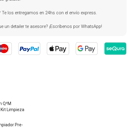
 Te los entregamos en 24hs con el envío express.
e un detailer te asesore? ¡Escríbenos por WhatsApp!
on Q²M
 Kit Limpieza
mpiador Pre-