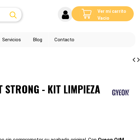
Ver mi carrito
Vacio
Servicios
Blog
Contacto
 STRONG - KIT LIMPIEZA
rme sin comprometer su acabado original. Con
Gyeon Q²M