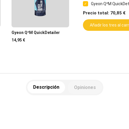
Gyeon Q²M QuickDet
✓
Precio total: 70,85 €
Añadir los tres al carr
Gyeon Q²M QuickDetailer
14,95 €
Descripción
Opiniones