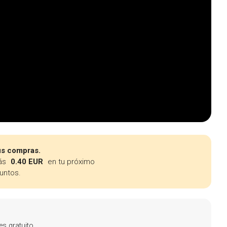
us compras.
ás
0.40 EUR
en tu próximo
untos.
s gratuito.