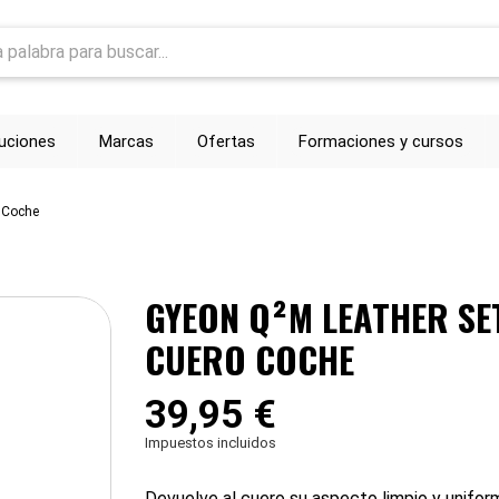
luciones
Marcas
Ofertas
Formaciones y cursos
o Coche
GYEON Q²M LEATHER SET
CUERO COCHE
39,95 €
Impuestos incluidos
Devuelve al cuero su aspecto limpio y unifo