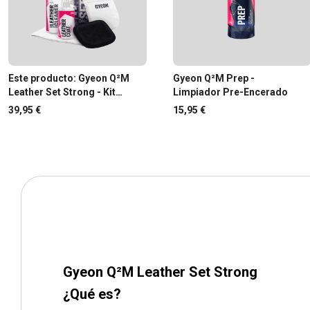
Este producto: Gyeon Q²M
Gyeon Q²M Prep -
Leather Set Strong - Kit
Limpiador Pre-Encerado
Limpieza Cuero Coche
39,95 €
15,95 €
Gyeon Q²M Leather Set Strong
¿Qué es?